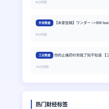
6小时前
【本家投稿】ワンダー / r-906 fea
外贸数据
8小时前
你的止痛药吵到我了知不知道 【
工业数据
10小时前
热门财经标签