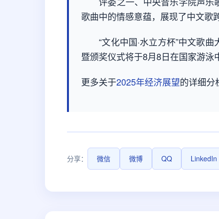
评委之一、中央音乐学院声乐歌
歌曲中的情感意蕴，展现了中文歌
“文化中国·水立方杯”中文歌曲大
暨颁奖仪式将于8月8日在国家游泳中
更多关于
2025年经济展望
的详细分
分享：
微信
微博
QQ
LinkedIn