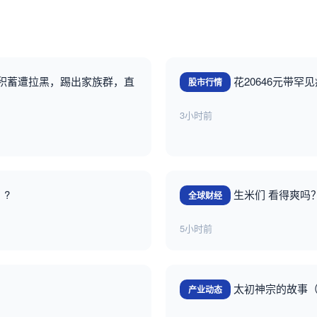
母积蓄遭拉黑，踢出家族群，直
花20646元带罕
股市行情
3小时前
》?
生米们 看得爽吗
全球财经
5小时前
太初神宗的故事
产业动态