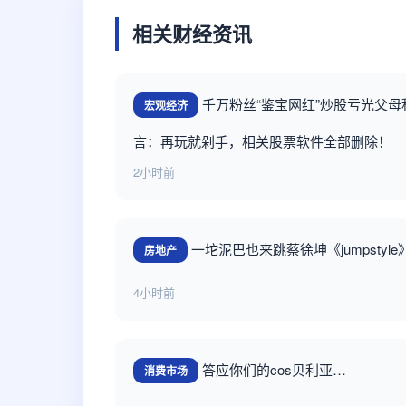
相关财经资讯
千万粉丝“鉴宝网红”炒股亏光父
宏观经济
言：再玩就剁手，相关股票软件全部删除！
2小时前
一坨泥巴也来跳蔡徐坤《jumpstyle
房地产
4小时前
答应你们的cos贝利亚…
消费市场