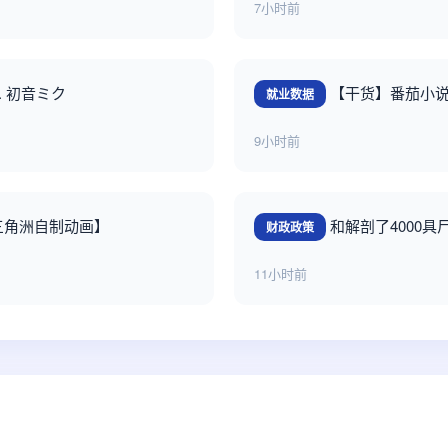
7小时前
t. 初音ミク
【干货】番茄小
就业数据
9小时前
三角洲自制动画】
和解剖了4000具
财政政策
11小时前