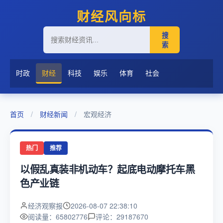
财经风向标
搜
索
时政
财经
科技
娱乐
体育
社会
首页
/
财经新闻
/
宏观经济
热门
推荐
以假乱真装非机动车？起底电动摩托车黑
色产业链
经济观察报
2026-08-07 22:38:10
阅读量：65802776
评论：29187670