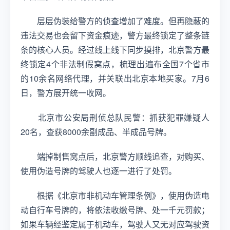
层层伪装给警方的侦查增加了难度。但再隐蔽的
违法交易也会留下资金痕迹，警方最终锁定了整条链
条的核心人员。经过线上线下同步摸排，北京警方最
终锁定4个非法制假窝点，梳理出遍布全国7个省市
的10余名网络代理，并关联出北京本地买家。7月6
日，警方展开统一收网。
北京市公安局刑侦总队民警：抓获犯罪嫌疑人
20名，查获8000余副成品、半成品号牌。
端掉制售窝点后，北京警方顺线追查，对购买、
使用伪造号牌的驾驶人也逐一进行了处罚。
根据《北京市非机动车管理条例》，使用伪造电
动自行车号牌的，将依法收缴号牌、处一千元罚款；
如果车辆经鉴定属于机动车，驾驶人又无对应驾驶资