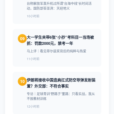
台称解放军直升机过所谓“台海中线”长时间活
动，国防部答澎湃：天经地义
10小时前
大一学生夹带6张“小抄”考科目一当场被
09
抓：罚款2000元，禁考一年
马上评｜看见菲尔兹奖背后的纯粹与热爱
11小时前
伊朗将接收中国造肩扛式防空导弹发射装
10
置？外交部：不符合事实
专访｜足球青训“野路子”董路：只看实战，我从
不按教材训练
12小时前