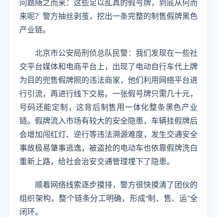
问题随之而来：这些足以乱真的假号牌，到底从何而
来呢？警方抽丝剥茧，挖出一条完整的制售假牌黑色
产业链。
北京市公安局刑侦总队民警：我们发现在一些社
交平台媒体和电商平台上，出现了电动自行车代上牌
为目的兜售假牌照的违法商家，他们利用网络平台进
行引流，再进行线下交易。一张假号牌只需几十元，
号码还能定制，这背后制售用一体化整条黑色产业
链。假牌流入市场有较大的安全隐患，车辆挂假牌后
会增加闯红灯、逆行等违法溯源难度，发生交通安全
事故极易肇事逃逸，被盗抢的电动车也依靠假牌洗白
重新上路，给社会治安交通管理埋下了隐患。
顺着网络线索逐步摸排，警方很快摸清了团伙的
组织架构，整个链条分工明确，形成“制、售、运”全
闭环。